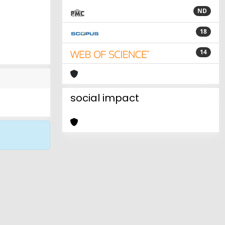
ND
18
14
social impact