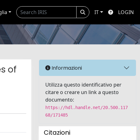
glia
IT
LOGIN
s of
Informazioni
Utilizza questo identificativo per
citare o creare un link a questo
documento:
https://hdl.handle.net/20.500.117
68/171485
Citazioni