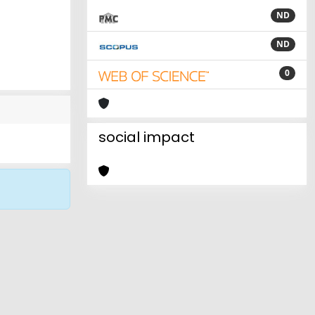
ND
ND
0
social impact