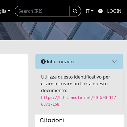
glia
IT
LOGIN
Informazioni
Utilizza questo identificativo per
citare o creare un link a questo
documento:
https://hdl.handle.net/20.500.117
68/17158
Citazioni