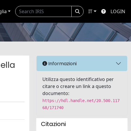
glia
IT
LOGIN
ella
Informazioni
Utilizza questo identificativo per
citare o creare un link a questo
documento:
https://hdl.handle.net/20.500.117
68/171740
Citazioni