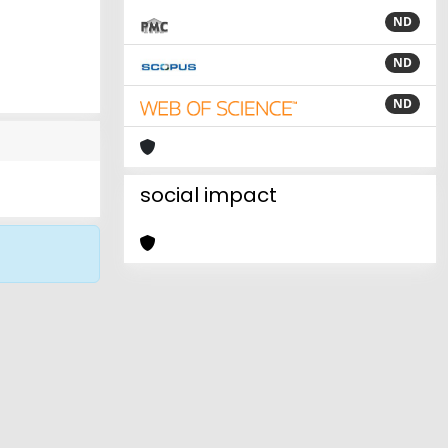
ND
ND
ND
social impact