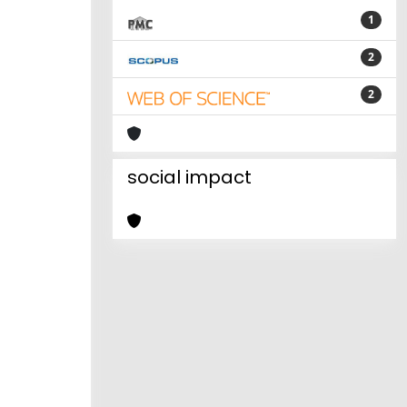
1
2
2
social impact