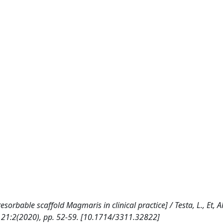
rbable scaffold Magmaris in clinical practice] / Testa, L., Et, Al..
21:2(2020), pp. 52-59. [10.1714/3311.32822]