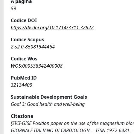
A pagina
59
Codice DOI
https://dx.doi.org/10.1714/3311.32822
Codice Scopus
2-s2.0-85081944464
Codice Wos
WOS:000538342400008
PubMed ID
32134409
Sustainable Development Goals
Goal 3: Good health and well-being
Citazione
[SICI-GISE Position paper on the use of the magnesium bioreso
GIORNALE ITALIANO DI CARDIOLOGIA. - ISSN 1972-6481. - 