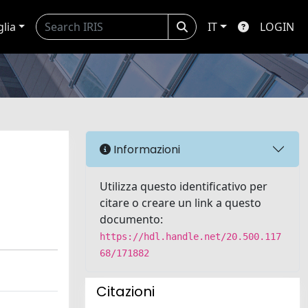
glia
IT
LOGIN
Informazioni
Utilizza questo identificativo per
citare o creare un link a questo
documento:
https://hdl.handle.net/20.500.117
68/171882
Citazioni