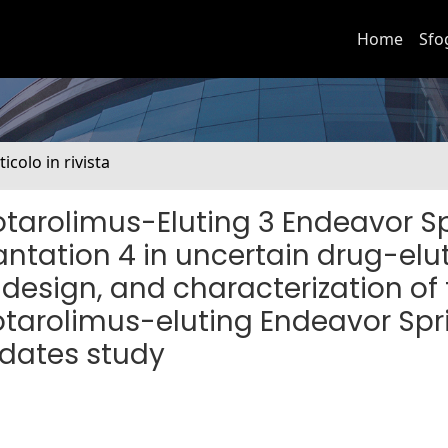
Home
Sfo
ticolo in rivista
arolimus-Eluting 3 Endeavor Sp
ntation 4 in uncertain drug-elu
 design, and characterization of
Zotarolimus-eluting Endeavor Spr
idates study