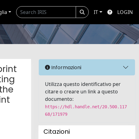
glia
IT
LOGIN
rint
Informazioni
ting
Utilizza questo identificativo per
 the
citare o creare un link a questo
int
documento:
https://hdl.handle.net/20.500.117
68/171979
Citazioni