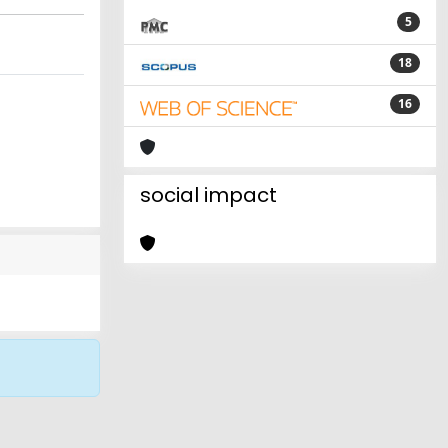
5
18
16
social impact