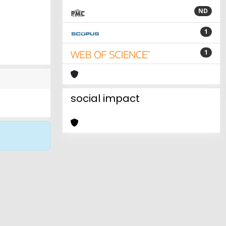
ND
1
1
social impact