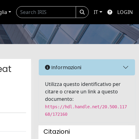
glia
IT
LOGIN
eat
Informazioni
Utilizza questo identificativo per
citare o creare un link a questo
documento:
https://hdl.handle.net/20.500.117
68/172160
Citazioni