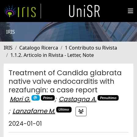
IRIS
IRIS
Catalogo Ricerca
1 Contributo su Rivista
1.1.2. Articolo in Rivista - Letter, Note
Treatment of Candida glabrata
native valve endocarditis with
rezafungin: a case report
Mori G.
;
Castagna A.
Primo
Penultimo
;
Lanzafame M.
Ultimo
2024-01-01