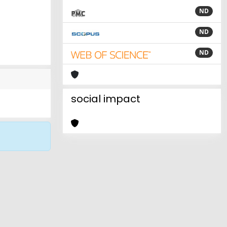
ND
ND
ND
social impact