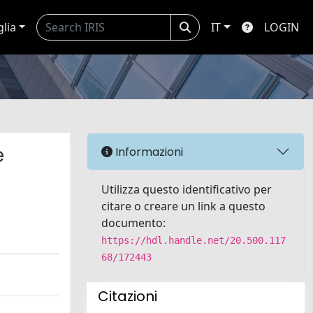
glia
IT
LOGIN
e
Informazioni
Utilizza questo identificativo per
citare o creare un link a questo
documento:
https://hdl.handle.net/20.500.117
68/172443
Citazioni