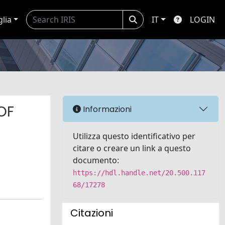
glia
IT
LOGIN
OF
Informazioni
Utilizza questo identificativo per
citare o creare un link a questo
documento:
https://hdl.handle.net/20.500.117
68/17278
Citazioni