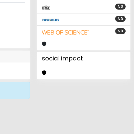
ND
ND
ND
social impact