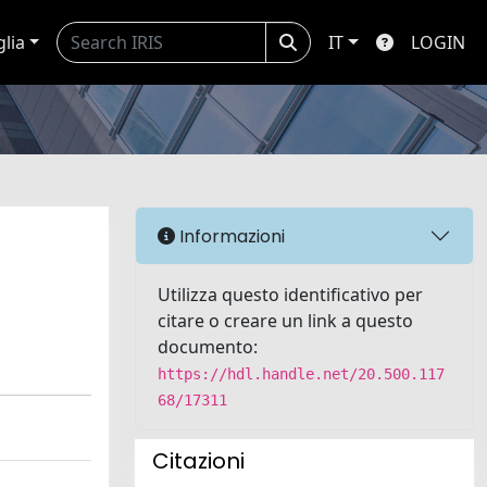
glia
IT
LOGIN
Informazioni
Utilizza questo identificativo per
citare o creare un link a questo
documento:
https://hdl.handle.net/20.500.117
68/17311
Citazioni