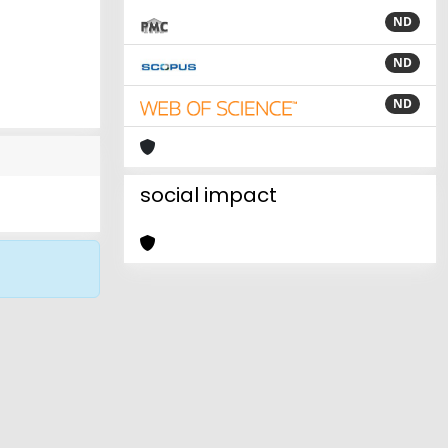
ND
ND
ND
social impact