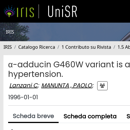
IRIS
IRIS
Catalogo Ricerca
1 Contributo su Rivista
1.5 Ab
α-adducin G460W variant is as
hypertension.
Lanzani C
;
MANUNTA , PAOLO
;
1996-01-01
Scheda breve
Scheda completa
S