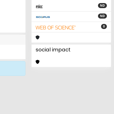
ND
ND
0
social impact