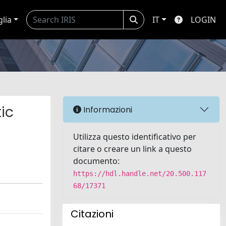
glia
IT
LOGIN
ic
Informazioni
Utilizza questo identificativo per
citare o creare un link a questo
documento:
https://hdl.handle.net/20.500.117
68/17371
Citazioni