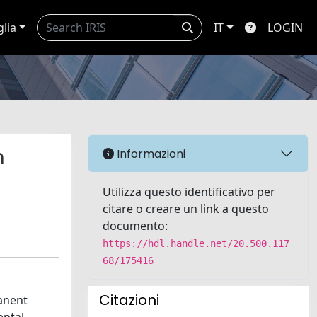
glia
IT
LOGIN
n
Informazioni
Utilizza questo identificativo per
citare o creare un link a questo
documento:
https://hdl.handle.net/20.500.117
68/175416
Citazioni
anent