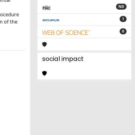
ental
ND
procedure
1
n of the
0
social impact