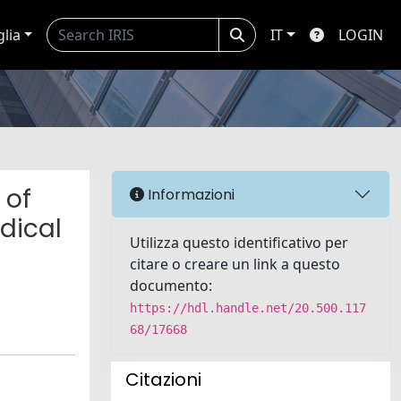
glia
IT
LOGIN
 of
Informazioni
dical
Utilizza questo identificativo per
citare o creare un link a questo
documento:
https://hdl.handle.net/20.500.117
68/17668
Citazioni