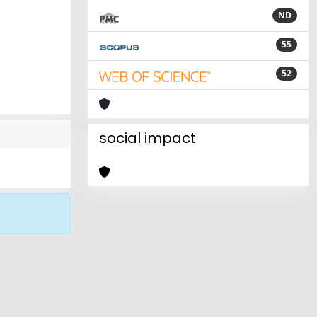
ND
55
52
social impact