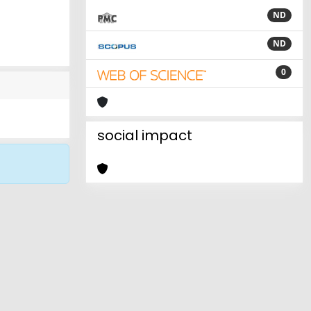
ND
ND
0
social impact