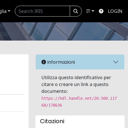
glia
IT
LOGIN
Informazioni
Utilizza questo identificativo per
citare o creare un link a questo
documento:
https://hdl.handle.net/20.500.117
68/178636
Citazioni