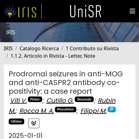
IRIS
IRIS
Catalogo Ricerca
1 Contributo su Rivista
1.1.2. Articolo in Rivista - Letter, Note
Prodromal seizures in anti-MOG
and anti-CASPR2 antibody co-
positivity: a case report
Viti V.
;
Cutillo G.
;
Rubin
Primo
Secondo
M.
;
Rocca M. A.
;
Filippi M.
Penultimo
Ultimo
2025-01-01