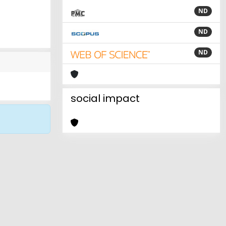
ND
ND
ND
social impact