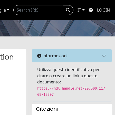
glia
IT
LOGIN
tion
Informazioni
Utilizza questo identificativo per
citare o creare un link a questo
documento:
https://hdl.handle.net/20.500.117
68/18397
Citazioni