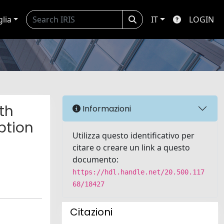
glia
IT
LOGIN
th
Informazioni
ption
Utilizza questo identificativo per
citare o creare un link a questo
documento:
https://hdl.handle.net/20.500.117
68/18427
Citazioni