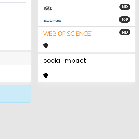
ND
109
ND
social impact