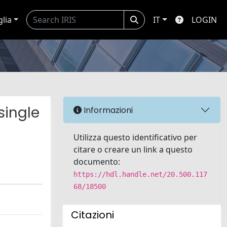
glia
IT
LOGIN
single
Informazioni
Utilizza questo identificativo per
citare o creare un link a questo
documento:
https://hdl.handle.net/20.500.117
68/18500
Citazioni