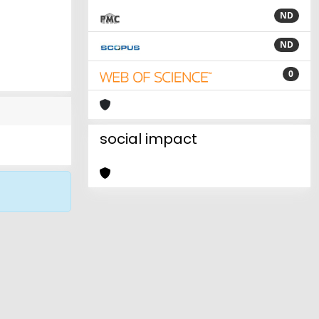
ND
ND
0
social impact