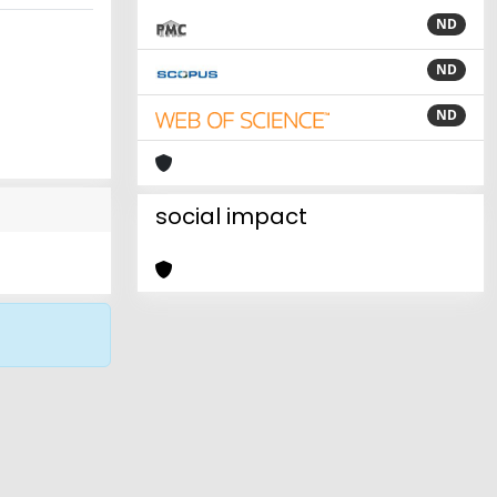
ND
ND
ND
social impact