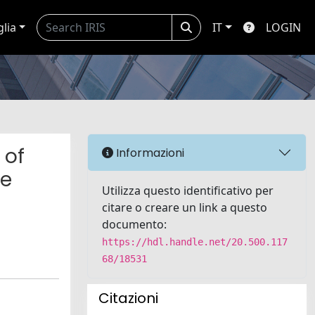
glia
IT
LOGIN
 of
Informazioni
le
Utilizza questo identificativo per
citare o creare un link a questo
documento:
https://hdl.handle.net/20.500.117
68/18531
Citazioni