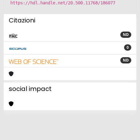
https://hdl.handle.net/20.500.11768/186077
Citazioni
ND
0
ND
social impact
Powered by
IRIS
-
about IRIS
-