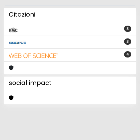
Citazioni
3
3
4
social impact
Powered by
IRIS
-
about IRIS
-