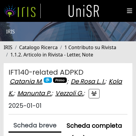
IRIS
IRIS
Catalogo Ricerca
1 Contributo su Rivista
1.1.2. Articolo in Rivista - Letter, Note
IFT140-related ADPKD
Catania M.
;
De Rosa L. I.
;
Kola
Primo
K.
;
Manunta P.
;
Vezzoli G.
;
2025-01-01
Scheda breve
Scheda completa