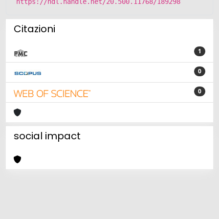
https://hdl.handle.net/20.500.11768/189298
Citazioni
1
0
0
social impact
Powered by
IRIS
-
about IRIS
-