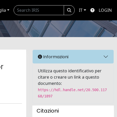
glia
IT
LOGIN
Informazioni
r
Utilizza questo identificativo per
citare o creare un link a questo
documento:
https://hdl.handle.net/20.500.117
68/1897
Citazioni