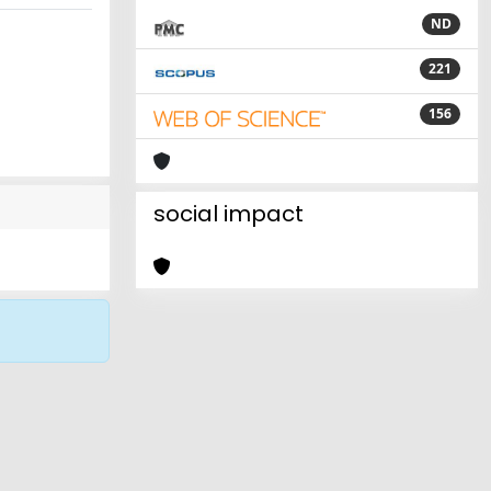
ND
221
156
social impact