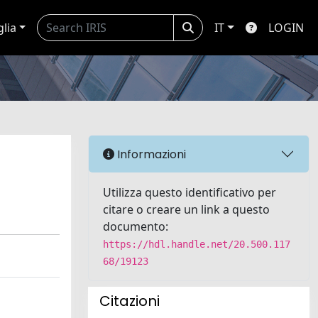
glia
IT
LOGIN
Informazioni
Utilizza questo identificativo per
citare o creare un link a questo
documento:
https://hdl.handle.net/20.500.117
68/19123
Citazioni