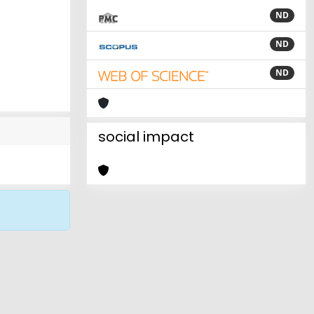
ND
ND
ND
social impact