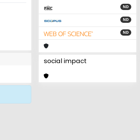
ND
ND
ND
social impact