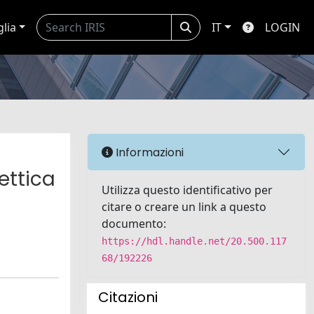
glia
IT
LOGIN
Informazioni
ettica
Utilizza questo identificativo per
citare o creare un link a questo
documento:
https://hdl.handle.net/20.500.117
68/192226
Citazioni