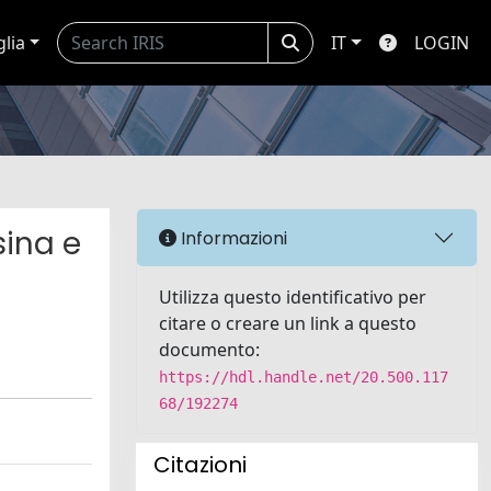
glia
IT
LOGIN
sina e
Informazioni
Utilizza questo identificativo per
citare o creare un link a questo
documento:
https://hdl.handle.net/20.500.117
68/192274
Citazioni