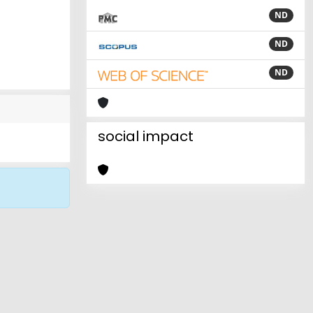
ND
ND
ND
social impact