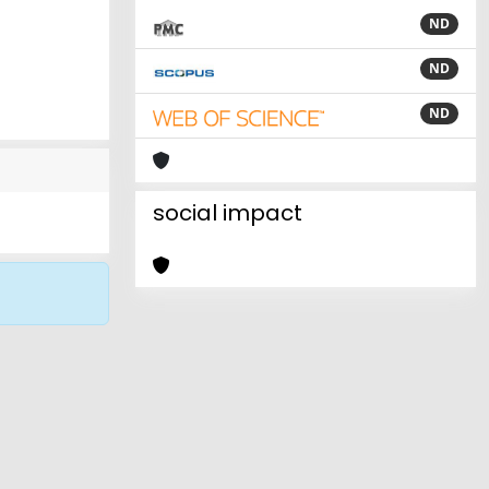
ND
ND
ND
social impact