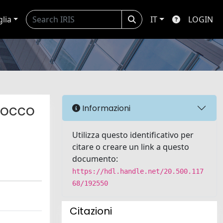
glia
IT
LOGIN
locco
Informazioni
Utilizza questo identificativo per
citare o creare un link a questo
documento:
https://hdl.handle.net/20.500.117
68/192550
Citazioni