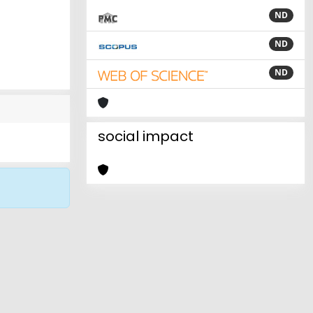
ND
ND
ND
social impact