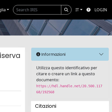
glia
IT
LOGIN
iserva
Informazioni
Utilizza questo identificativo per
citare o creare un link a questo
documento:
https://hdl.handle.net/20.500.117
68/192568
Citazioni