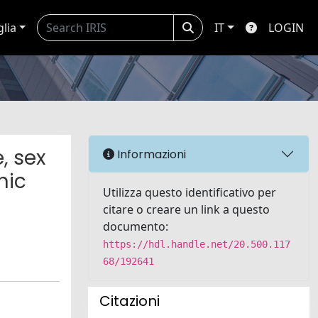
glia
IT
LOGIN
, sex
Informazioni
nic
Utilizza questo identificativo per
citare o creare un link a questo
documento:
https://hdl.handle.net/20.500.117
68/192641
Citazioni