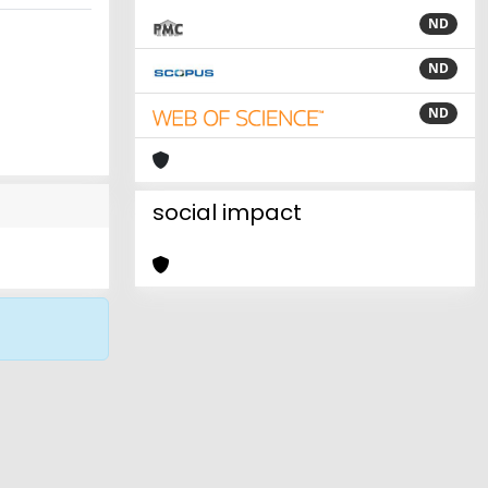
ND
ND
ND
social impact