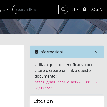
glia
IT
LOGIN
Informazioni
Utilizza questo identificativo per
citare o creare un link a questo
documento:
https://hdl.handle.net/20.500.117
68/192727
Citazioni