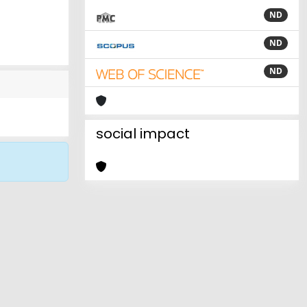
ND
ND
ND
social impact