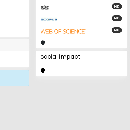
ND
ND
ND
social impact