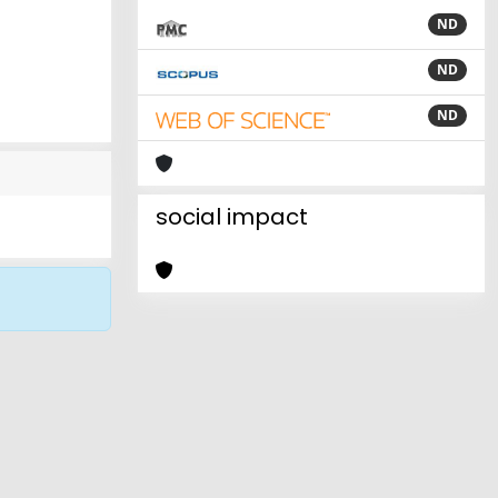
ND
ND
ND
social impact