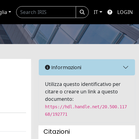
glia
IT
LOGIN
Informazioni
Utilizza questo identificativo per
citare o creare un link a questo
documento:
https://hdl.handle.net/20.500.117
68/192771
Citazioni