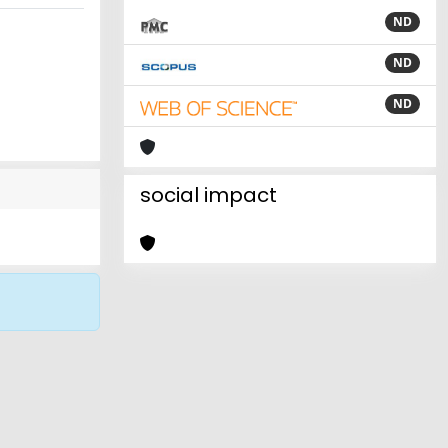
ND
ND
ND
social impact