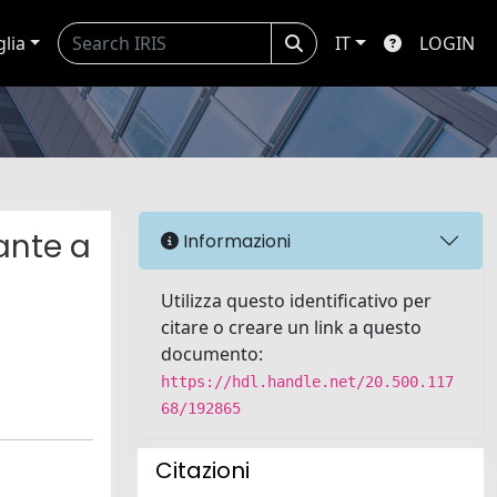
glia
IT
LOGIN
ante a
Informazioni
Utilizza questo identificativo per
citare o creare un link a questo
documento:
https://hdl.handle.net/20.500.117
68/192865
Citazioni