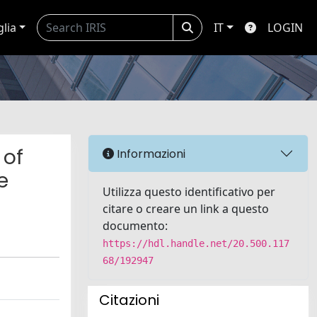
glia
IT
LOGIN
 of
Informazioni
e
Utilizza questo identificativo per
citare o creare un link a questo
documento:
https://hdl.handle.net/20.500.117
68/192947
Citazioni