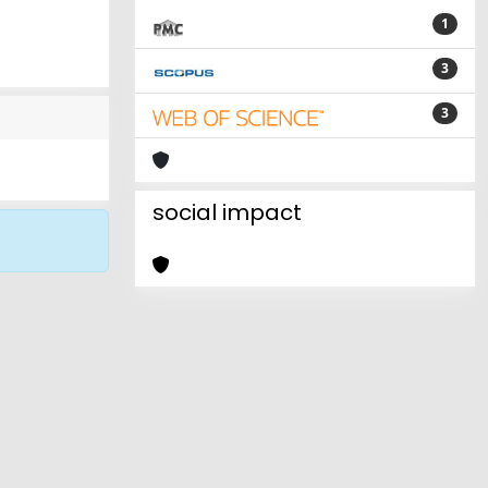
1
3
3
social impact