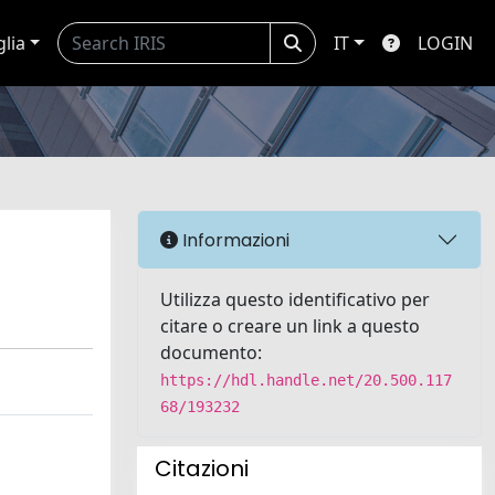
glia
IT
LOGIN
Informazioni
Utilizza questo identificativo per
citare o creare un link a questo
documento:
https://hdl.handle.net/20.500.117
68/193232
Citazioni