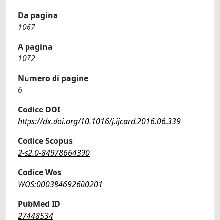
Da pagina
1067
A pagina
1072
Numero di pagine
6
Codice DOI
https://dx.doi.org/10.1016/j.ijcard.2016.06.339
Codice Scopus
2-s2.0-84978664390
Codice Wos
WOS:000384692600201
PubMed ID
27448534