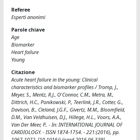
Referee
Esperti anonimi
Parole chiave
Age
Biomarker
Heart failure
Young
Citazione
Acute heart failure in the young: Clinical
characteristics and biomarker profiles / Tromp, J.,
Meyer, S., Mentz, R.J., O'Connor, C.M., Metra, M.,
Dittrich, H.C., Ponikowski, P., Teerlink, J.R., Cotter, G.,
Davison, B., Cleland, J.G.F., Givertz, M.M., Bloomfield,
D.M., Van Veldhuisen, D.J., Hillege, H.L., Voors, A.A.,
Van Der Meer, P.. - In: INTERNATIONAL JOURNAL OF
CARDIOLOGY. - ISSN 1874-1754. - 221:(2016), pp.
1067-1072. [10.1016/j.ijcard.2016.06.339]