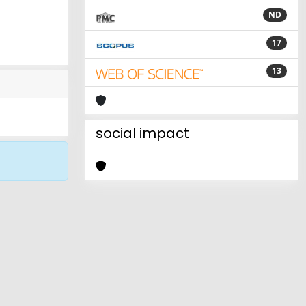
ND
17
13
social impact