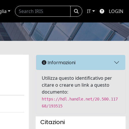
glia
IT
LOGIN
Informazioni
Utilizza questo identificativo per
citare o creare un link a questo
documento:
https://hdl.handle.net/20.500.117
68/193515
Citazioni