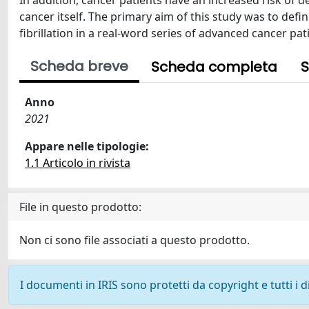
In addition, cancer patients have an increased risk of de
cancer itself. The primary aim of this study was to def
fibrillation in a real-word series of advanced cancer pat
Scheda breve
Scheda completa
S
Anno
2021
Appare nelle tipologie:
1.1 Articolo in rivista
File in questo prodotto:
Non ci sono file associati a questo prodotto.
I documenti in IRIS sono protetti da copyright e tutti i di