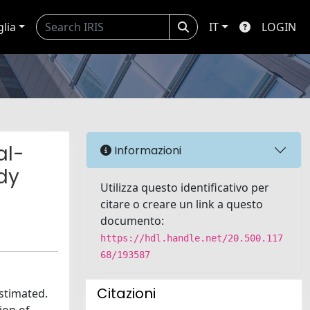
glia
IT
LOGIN
al-
Informazioni
dy
Utilizza questo identificativo per
citare o creare un link a questo
documento:
https://hdl.handle.net/20.500.117
68/193587
Citazioni
stimated.