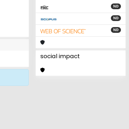
ND
ND
ND
social impact