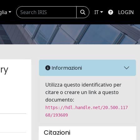
glia
IT
LOGIN
ry
Informazioni
Utilizza questo identificativo per
citare o creare un link a questo
documento:
https://hdl.handle.net/20.500.117
68/193609
Citazioni