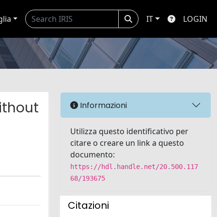
glia
IT
LOGIN
ithout
Informazioni
Utilizza questo identificativo per
citare o creare un link a questo
documento:
https://hdl.handle.net/20.500.117
68/193675
Citazioni