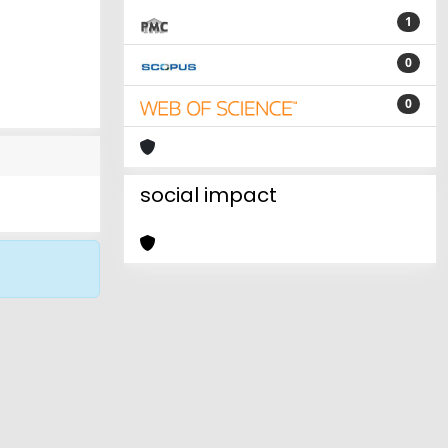
1
0
0
social impact