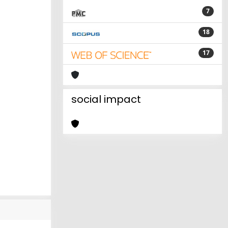
7
18
17
social impact