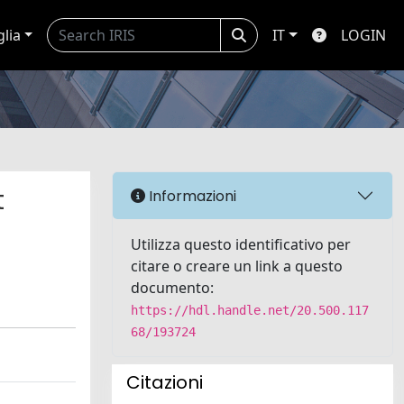
glia
IT
LOGIN
t
Informazioni
Utilizza questo identificativo per
citare o creare un link a questo
documento:
https://hdl.handle.net/20.500.117
68/193724
Citazioni