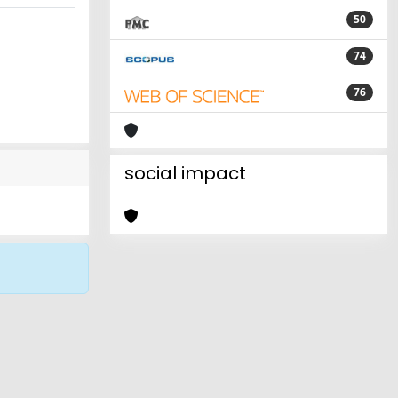
50
74
76
social impact