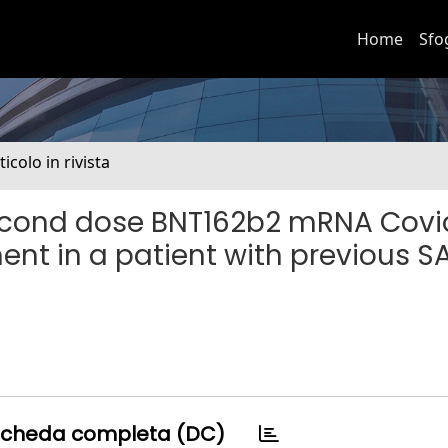
Home
Sfo
ticolo in rivista
econd dose BNT162b2 mRNA Covi
nt in a patient with previous S
cheda completa (DC)