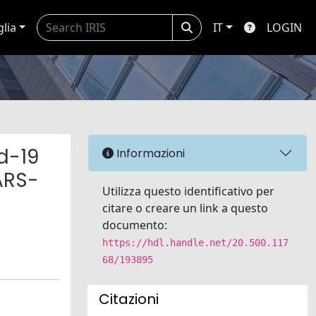
glia
IT
LOGIN
d-19
Informazioni
ARS-
Utilizza questo identificativo per
citare o creare un link a questo
documento:
https://hdl.handle.net/20.500.117
68/193895
Citazioni