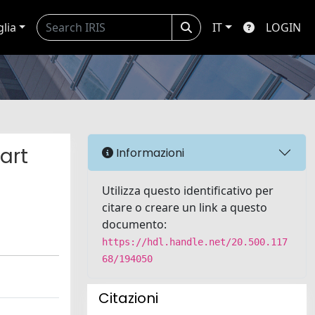
glia
IT
LOGIN
art
Informazioni
Utilizza questo identificativo per
citare o creare un link a questo
documento:
https://hdl.handle.net/20.500.117
68/194050
Citazioni