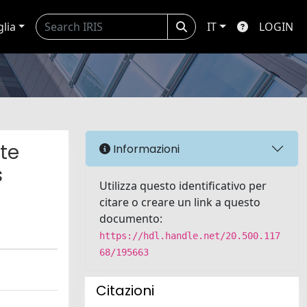
glia
IT
LOGIN
te
Informazioni
s
Utilizza questo identificativo per
citare o creare un link a questo
documento:
https://hdl.handle.net/20.500.117
68/195663
Citazioni