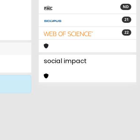
ND
21
22
social impact