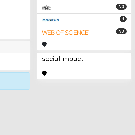
ND
1
ND
social impact