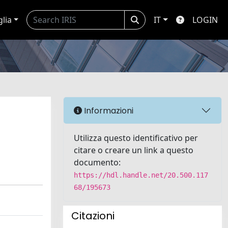
glia
IT
LOGIN
Informazioni
Utilizza questo identificativo per
citare o creare un link a questo
documento:
https://hdl.handle.net/20.500.117
68/195673
Citazioni