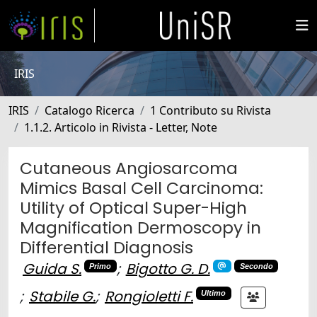
IRIS
IRIS
Catalogo Ricerca
1 Contributo su Rivista
1.1.2. Articolo in Rivista - Letter, Note
Cutaneous Angiosarcoma
Mimics Basal Cell Carcinoma:
Utility of Optical Super-High
Magnification Dermoscopy in
Differential Diagnosis
Guida S.
;
Bigotto G. D.
Primo
Secondo
;
Stabile G.
;
Rongioletti F.
Ultimo