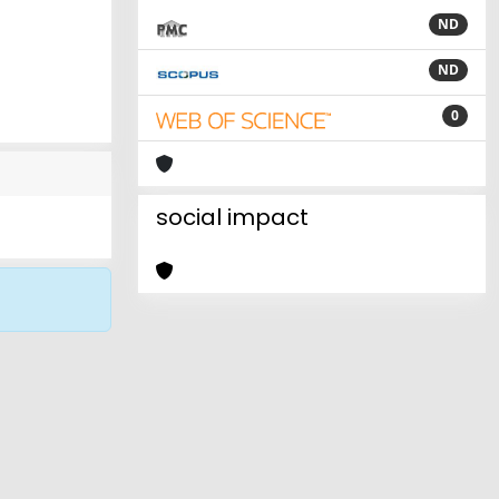
ND
ND
0
social impact