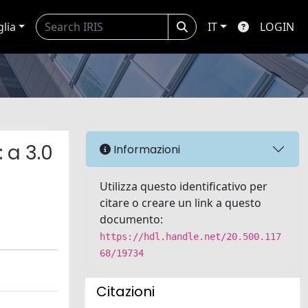
glia
IT
LOGIN
 a 3.0
Informazioni
Utilizza questo identificativo per
citare o creare un link a questo
documento:
https://hdl.handle.net/20.500.117
68/19734
Citazioni