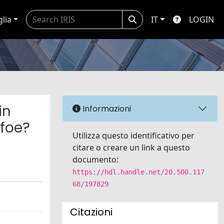
glia
IT
LOGIN
in
Informazioni
 foe?
Utilizza questo identificativo per
citare o creare un link a questo
documento:
https://hdl.handle.net/20.500.117
68/197829
Citazioni