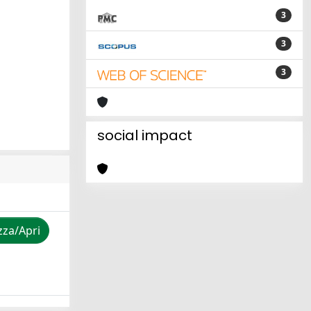
3
3
3
social impact
zza/Apri