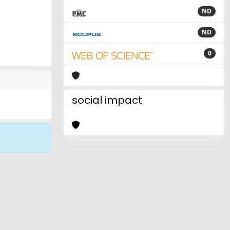
ND
ND
0
social impact