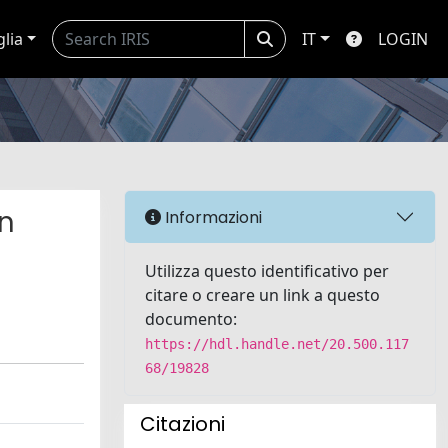
glia
IT
LOGIN
in
Informazioni
Utilizza questo identificativo per
citare o creare un link a questo
documento:
https://hdl.handle.net/20.500.117
68/19828
Citazioni